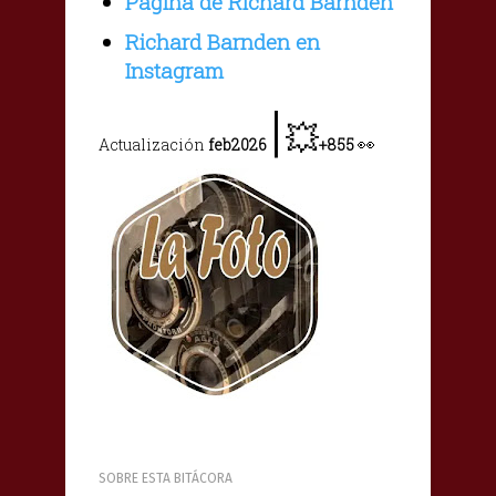
Página de Richard Barnden
Richard Barnden en
Instagram
|
💥
👀
Actualización
feb2026
+855
SOBRE ESTA BITÁCORA