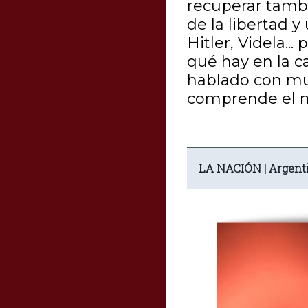
recuperar tambi
de la libertad y
Hitler, Videla.
qué hay en la c
hablado con mu
comprende el m
LA NACIÓN
|
Argent