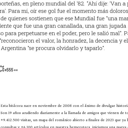
porteñas, en pleno mundial del '82. "Ahí dije: 'Van a 
a'. Para mí, oír ese gol fue el momento más doloros
o de quienes sostienen que ese Mundial fue "una ma
idente que fue una gran canallada, una gran jugada 
eso para perpetuarse en el poder, pero le salió mal". Pa
 "reconocieron el valor, la honradez, la decencia y e
 Argentina "se procura olvidarlo y taparlo".
💥
+555
👀
Esta bitácora nace en noviembre de 2008 con el ánimo de divulgar historia
Son 19 años acudiendo diariamente a la llamada de amigos que vienen de 
+9.412.500 visitas, un mapa del románico abierto a finales de 2023 que ya
consultas y +6.100 artículos en nuestra hemeroteca, iniciamos una nueva