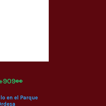
+909👀
lo en el Parque
Ordesa