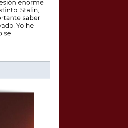
presión enorme
tinto: Stalin,
ortante saber
vado. Yo he
o se