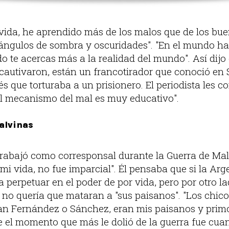
 vida, he aprendido más de los malos que de los bu
ángulos de sombra y oscuridades". "En el mundo h
do te acercas más a la realidad del mundo". Así dijo 
 cautivaron, están un francotirador que conoció en
 que torturaba a un prisionero. El periodista les c
al mecanismo del mal es muy educativo".
alvinas
trabajó como corresponsal durante la Guerra de Mal
mi vida, no fue imparcial". Él pensaba que si la Arg
 a perpetuar en el poder de por vida, pero por otro la
 no quería que mataran a "sus paisanos". "Los chic
n Fernández o Sánchez, eran mis paisanos y primos
 el momento que más le dolió de la guerra fue cuan