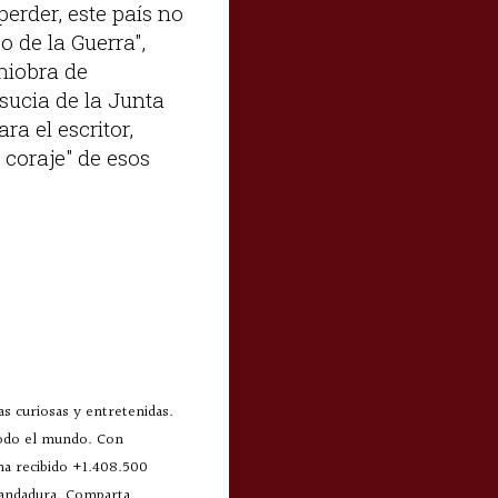
perder, este país no
o de la Guerra",
niobra de
sucia de la Junta
ra el escritor,
l coraje" de esos
s curiosas y entretenidas.
todo el mundo. Con
 ha recibido +1.408.500
 andadura. Comparta,