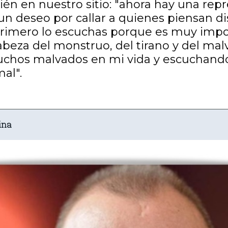
én en nuestro sitio: "ahora hay una re
 un deseo por callar a quienes piensan dis
.. primero lo escuchas porque es muy imp
abeza del monstruo, del tirano y del mal
chos malvados en mi vida y escuchand
al".
ina