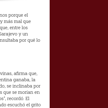
enos porque el
ay más mal que
que, entre los
 Sarajevo y un
onsultaba por qué lo
vinas, afirma que,
entina ganaba, la
do, se inclinaba por
os que se morían en
", recordó. El
do escuchó el grito