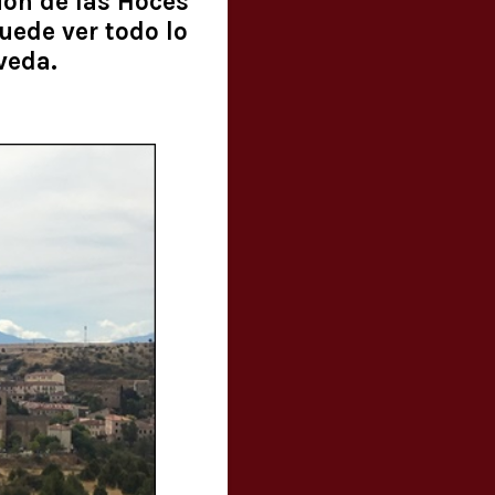
ión de las Hoces
puede ver todo lo
veda.