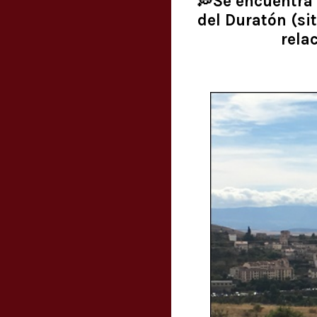
💭Se encuentra 
del Duratón (sit
rela