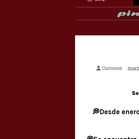
Curioson
marz
Se
💭Desde enero