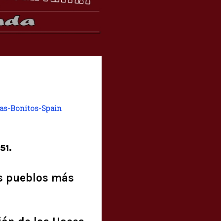
as-Bonitos-Spain
51.
os pueblos más