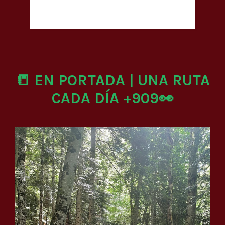
📒 EN PORTADA | UNA RUTA
CADA DÍA +909👀