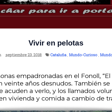
Vivir en pelotas
n
septiembre 23, 2018
Cataluña
,
Mundo-Curioso
,
Mundo
sonas empadronadas en el Fonoll, “El 
van veinte años desnudos. También se
e acuden a verlo, y los llamados volu
en vivienda y comida a cambio de tr