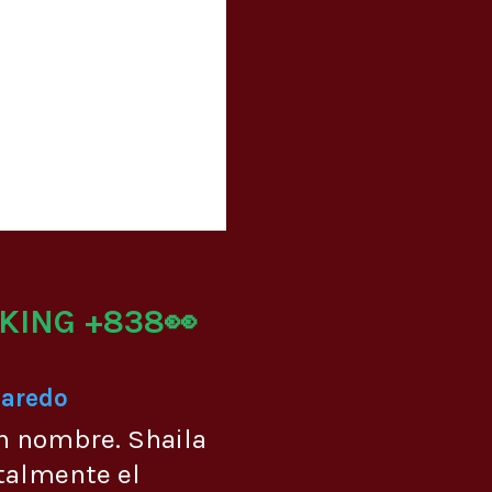
KING +838👀
Laredo
n nombre. Shaila
talmente el