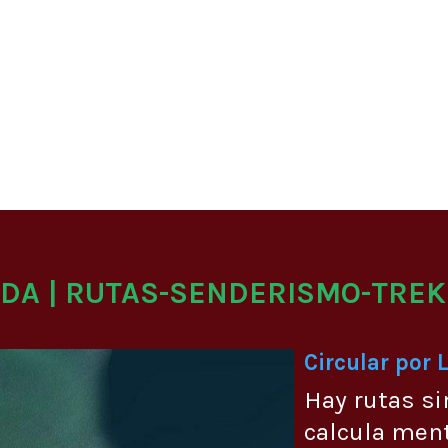
ADA | RUTAS-SENDERISMO-TREK
Circular por 
Hay rutas si
calcula men