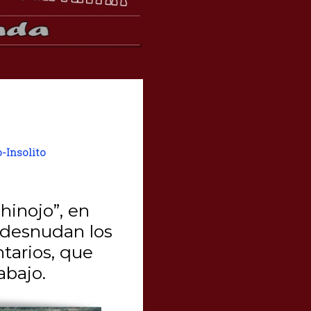
-Insolito
hinojo”, en
 desnudan los
ntarios, que
abajo.