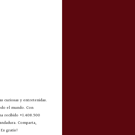
s curiosas y entretenidas.
todo el mundo. Con
 ha recibido +1.408.500
 andadura. Comparta,
Es gratis!