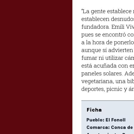
“La gente establece
establecen desnudos
fundadora. Emili Viv
pues se encontró co
a la hora de ponerlo
aunque sí advierten 
fumar ni utilizar cá
está acuñada con ene
paneles solares. Ad
vegetariana, una bi
deportes, picnic y 
Ficha
Pueblo: El Fonoll
Comarca: Conca de 