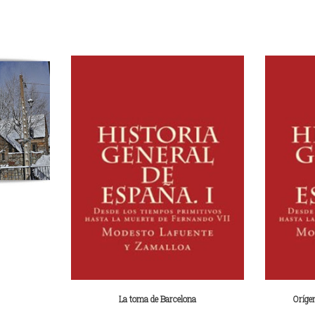
La toma de Barcelona
Oríge