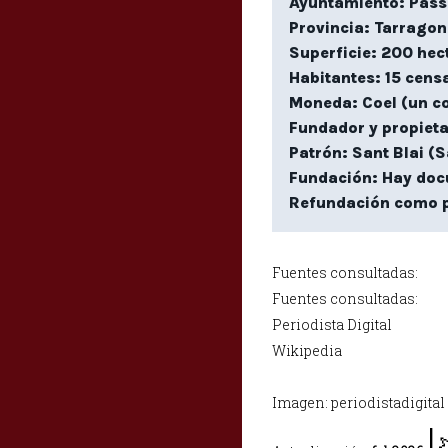
Ayuntamiento: Pass
Provincia: Tarragon
Superficie: 200 hec
Habitantes: 15 cens
Moneda: Coel (un co
Fundador y propietar
Patrón: Sant Blai (
Fundación: Hay doc
Refundación como p
Fuentes consultadas:
Fuentes consultadas:
Periodista Digital
Wikipedia
Imagen: periodistadigital
|