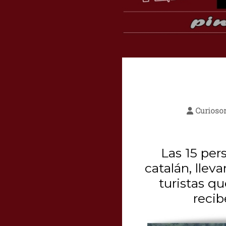
Curioso
Las 15 per
catalán, lle
turistas qu
recib