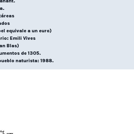
anant.
a.
táreas
ados
el equivale a un euro)
io: Emili Vives
San Blas)
umentos de 1305.
ueblo naturista: 1988.