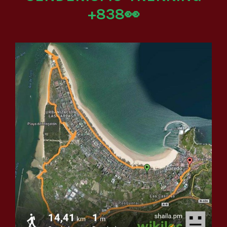
+838👀