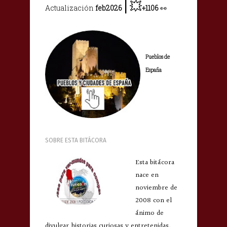
|
💥
Actualización
feb2026
+1106
👀
Pueblos de
España
SOBRE ESTA BITÁCORA
Esta bitácora
nace en
noviembre de
2008 con el
ánimo de
divulgar historias curiosas y entretenidas.