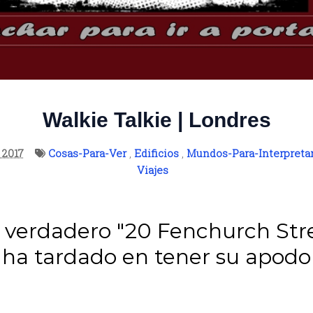
Walkie Talkie | Londres
, 2017
Cosas-Para-Ver
,
Edificios
,
Mundos-Para-Interpreta
Viajes
verdadero "20 Fenchurch Stre
ha tardado en tener su apodo