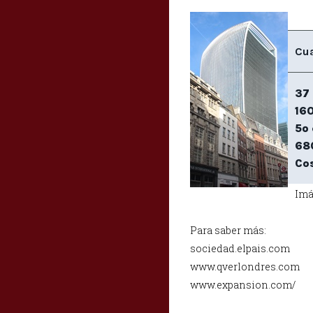
Cua
37 
160
5º 
68
Cos
Imá
Para saber más:
sociedad.elpais.com
www.qverlondres.com
www.expansion.com/