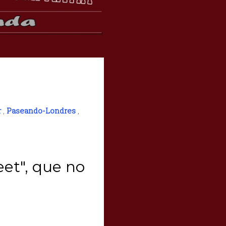
r
,
Paseando-Londres
,
et", que no