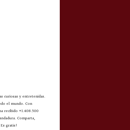
s curiosas y entretenidas.
todo el mundo. Con
 ha recibido +1.408.500
 andadura. Comparta,
Es gratis!