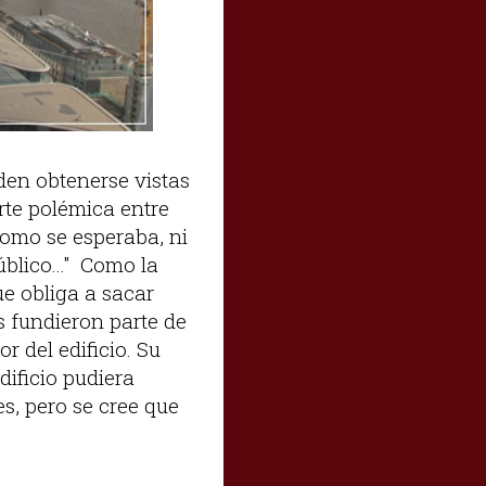
eden obtenerse vistas
rte polémica entre
 como se esperaba, ni
blico..." Como la
ue obliga a sacar
os fundieron parte de
r del edificio. Su
dificio pudiera
s, pero se cree que