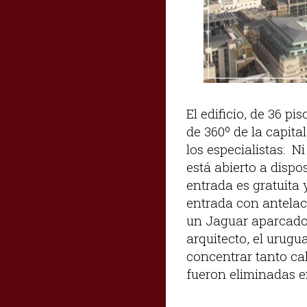
El edificio, de 36 p
de 360º de la capit
los especialistas: N
está abierto a dispo
entrada es gratuita 
entrada con antelaci
un Jaguar aparcado e
arquitecto, el urugu
concentrar tanto cal
fueron eliminadas en