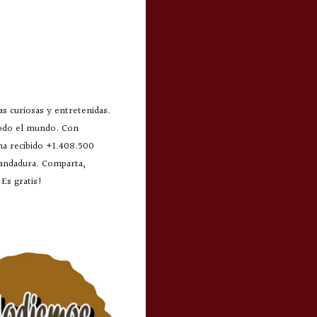
s curiosas y entretenidas.
todo el mundo. Con
 ha recibido +1.408.500
 andadura. Comparta,
Es gratis!