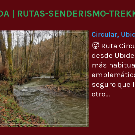
DA | RUTAS-SENDERISMO-TREK
Circular, Ubi
🥵 Ruta Circ
desde Ubide 
más habitual
emblemático
seguro que 
otro...