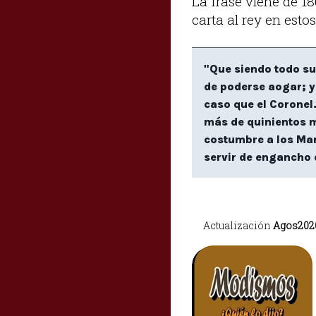
La frase viene de 18
carta al rey en esto
"Que siendo todo su
de poderse aogar; y
caso que el Coronel
más de quinientos m
costumbre a los Mar
servir de engancho 
Actualizació
n
Agos202