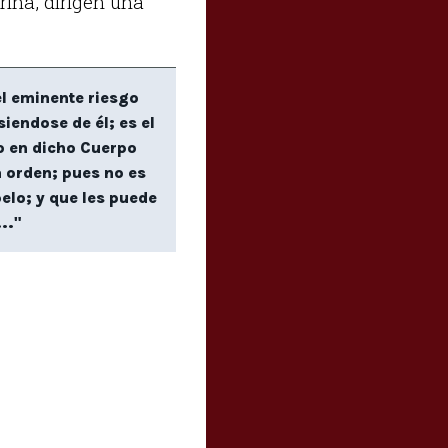
rina, dirigen una
el eminente riesgo
endose de él; es el
do en dicho Cuerpo
 orden; pues no es
elo; y que les puede
.."