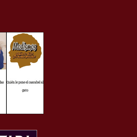
das
Quién le pone el cascabel al
gato