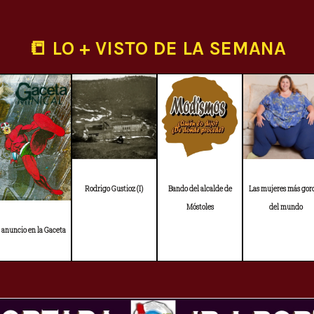
📒 LO + VISTO DE LA SEMANA
Rodrigo Gustioz (I)
Bando del alcalde de
Las mujeres más gor
Móstoles
del mundo
 anuncio en la Gaceta