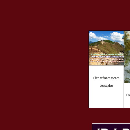
Cien refranes menos
conocidos
Un