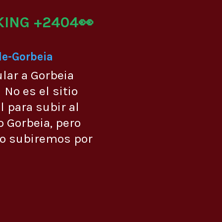
KING +2404👀
de-Gorbeia
ular a Gorbeia
No es el sitio
 para subir al
 Gorbeia, pero
lo subiremos por