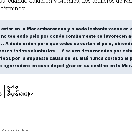
09, cuando Calderón y Morales, dos artilleros de Ma
s términos:
 estar en la Mar embarcados y a cada instante vense en 
 no teniendo pelo por donde comúnmente se favorecen asi
... A dado orden para que todos se corten el pelo, abien
ozos todos voluntarios... Y se ven desazonados por esta
inos por la expuesta causa se les allá nunca cortado el p
o agarradero en caso de peligrar en su destino en la Mar.
|
💥
|
👀
6
+303
Modismos Populares