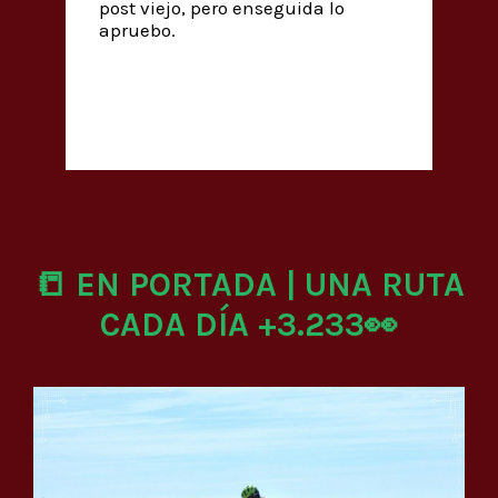
post viejo, pero enseguida lo
apruebo.
📒 EN PORTADA | UNA RUTA
CADA DÍA +3.233👀