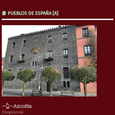
📗 PUEBLOS DE ESPAÑA [A]
—👆—Azcoitia
(Guipúzcoa)