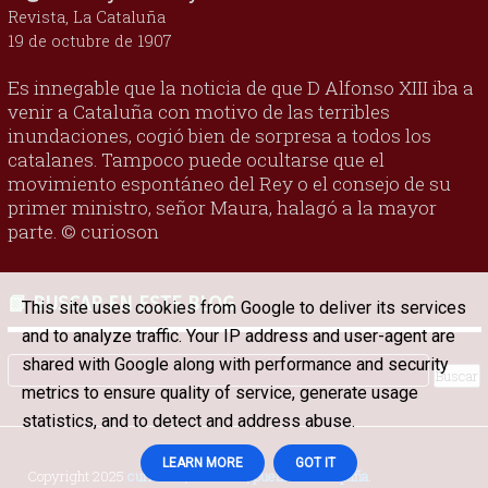
Revista, La Cataluña
19 de octubre de 1907
Es innegable que la noticia de que D Alfonso XIII iba a
venir a Cataluña con motivo de las terribles
inundaciones, cogió bien de sorpresa a todos los
catalanes. Tampoco puede ocultarse que el
movimiento espontáneo del Rey o el consejo de su
primer ministro, señor Maura, halagó a la mayor
parte. © curioson
📗 BUSCAR EN ESTE BLOG
This site uses cookies from Google to deliver its services
and to analyze traffic. Your IP address and user-agent are
shared with Google along with performance and security
metrics to ensure quality of service, generate usage
statistics, and to detect and address abuse.
LEARN MORE
GOT IT
Copyright 2025
curioson | refranes | pueblos de España
.