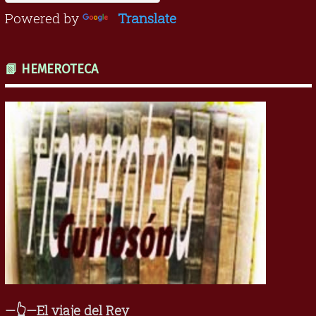
Powered by
Translate
📗 HEMEROTECA
—👆—El viaje del Rey