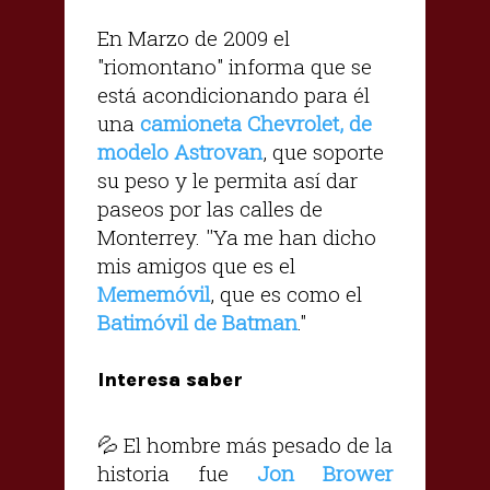
En Marzo de 2009 el
"riomontano" informa que se
está acondicionando para él
una
camioneta Chevrolet, de
modelo Astrovan
, que soporte
su peso y le permita así dar
paseos por las calles de
Monterrey. ''Ya me han dicho
mis amigos que es el
Mememóvil
, que es como el
Batimóvil de Batman
."
Interesa saber
💦 El hombre más pesado de la
historia fue
Jon Brower