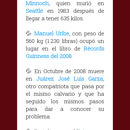
Minnoch
, quien murió en
Seattle
en 1983 después de
llegar a tener 635 kilos.
💦
Manuel Uribe
, con peso de
560 kg (1.230 libras) ocupó un
lugar en el libro de
Récords
Guinness del 2008
.
💦
En Octubre de 2008 muere
en
Juárez
José Luis Garza
,
otro compatriota que pasa por
el mismo calvario y que ha
seguido los mismos pasos
para dar a conocer su
problema.