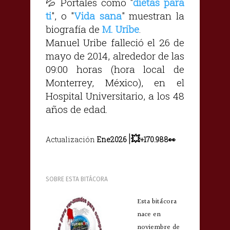
💦
Portales como "
dietas para
ti
", o "
Vida sana
" muestran la
biografía de
M. Uribe
.
Manuel Uribe falleció el 26 de
mayo de 2014, alrededor de las
09:00 horas (hora local de
Monterrey, México), en el
Hospital Universitario, a los 48
años de edad.
|
💥
Actualización
Ene2026
+
170.988👀
SOBRE ESTA BITÁCORA
Esta bitácora
nace en
noviembre de