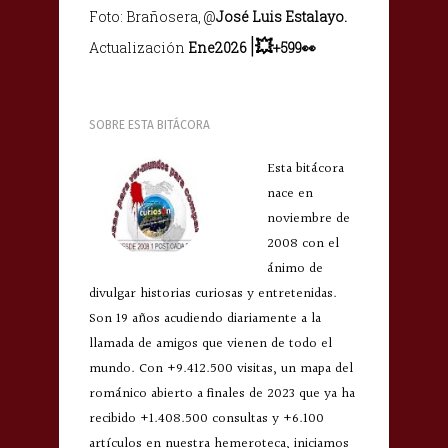
Foto: Brañosera, @
José Luis Estalayo.
|
💥
Actualización
Ene2026
+
599👀
SOBRE ESTA BITÁCORA
Esta bitácora
nace en
noviembre de
2008 con el
ánimo de
divulgar historias curiosas y entretenidas.
Son 19 años acudiendo diariamente a la
llamada de amigos que vienen de todo el
mundo. Con +9.412.500 visitas, un mapa del
románico abierto a finales de 2023 que ya ha
recibido +1.408.500 consultas y +6.100
artículos en nuestra hemeroteca, iniciamos