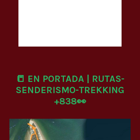
📒 EN PORTADA | RUTAS-
SENDERISMO-TREKKING
+838👀