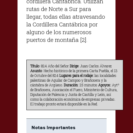
cordillera Cantábrica. Utilizan
rutas de Norte a Sur para
llegar, todas ellas atravesando
la Cordillera Cantábrica por
alguno de los numerosos
puertos de montaña [2].
Título
: 824 Año del Señor
Dirige
: Juan Carlos Álvarez
Asunto
: Hecho histórico de la primera Carta Puebla, el 13
de Octubre del 824
Lugares para el rodaje:
las localidades
palentinas de Aguilar de Campoo y Brañosera y la
cántabra de Argüeso.
Duración
: 25 minutos
Apoyos:
Aytº
de Brañosera, Asociación el Fuero, Ministerio de Cultura,
Diputación de Palencia y Junta de Castilla y León, así
como la colaboración económica de empresas privadas.
El trabajo pronto estará disponible en la Red.
Notas Importantes