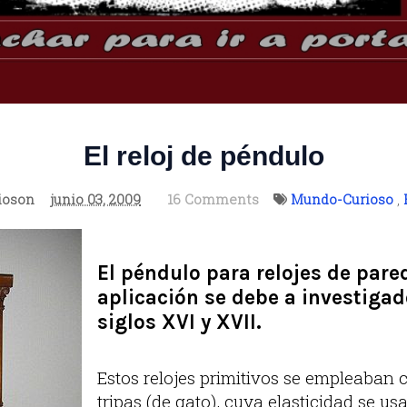
El reloj de péndulo
ioson
junio 03, 2009
16 Comments
Mundo-Curioso
,
El péndulo para relojes de pare
aplicación se debe a investigad
siglos XVI y XVII.
Estos relojes primitivos se empleaban 
tripas (de gato), cuya elasticidad se u