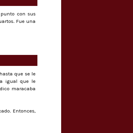
 punto con sus
uartos. Fue una
 hasta que se le
a igual que le
ádico maracaba
cado. Entonces,