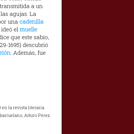
 transmitida a un
las agujas. La
 por una
cadenilla
ideó el
muelle
dice que este sabio,
29-1695) descubrió
rión
. Además, fue
en la revista literaria
 barruelano, Arturo Pérez.