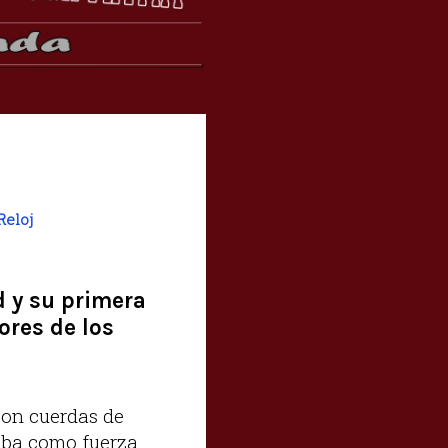
Reloj
d y su primera
ores de los
con cuerdas de
saba como fuerza