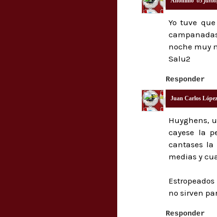
Anónimo
03 junio
Yo tuve que
campanadas,
noche muy m
Salu2
Responder
Juan Carlos Lópe
Huyghens, un
cayese la p
cantases la
medias y cua
Estropeados
no sirven pa
Responder