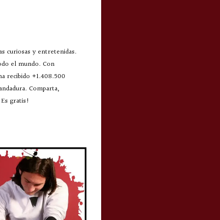
s curiosas y entretenidas.
todo el mundo. Con
 ha recibido +1.408.500
 andadura. Comparta,
Es gratis!