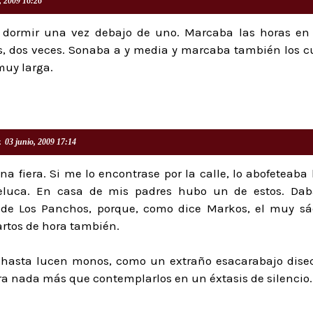
, 2009 16:26
 dormir una vez debajo de uno. Marcaba las horas en
 dos veces. Sonaba a y media y marcaba también los c
uy larga.
z
03 junio, 2009 17:14
a fiera. Si me lo encontrase por la calle, lo abofeteaba
eluca. En casa de mis padres hubo un de estos. Dab
 de Los Panchos, porque, como dice Markos, el muy s
rtos de hora también.
 hasta lucen monos, como un extraño esacarabajo dise
ra nada más que contemplarlos en un éxtasis de silencio.