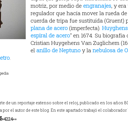
motriz, por medio de
engranajes
, y era
regulador que hacía mover la rueda de 
cuerda de tripa fue sustituída (Gruent)
plana de acero
(imperfecta).
Huyghens
espiral de acero
" en 1674. Su biografía 
Cristian Huygehens Van Zuglichem (16
el
anillo de Neptuno
y la
nebulosa de O
etro
.
ipedia
e de un reportaje extenso sobre el reloj, publicado en los años 80 
da por el autor de este blog. En este apartado trabajó el colaborador

+4224
👀