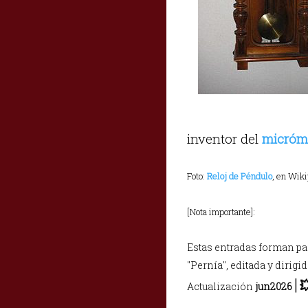
inventor del
micróm
Foto:
Reloj de Péndulo
, en Wik
[Nota importante]:
Estas entradas forman part
"Pernía", editada y dirigi
|

Actualización
jun2026