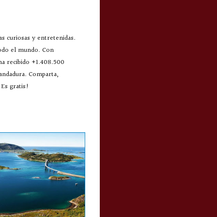
s curiosas y entretenidas.
todo el mundo. Con
 ha recibido +1.408.500
 andadura. Comparta,
Es gratis!