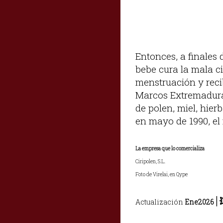
Entonces, a finales 
bebe cura la mala circ
menstruación y reci
Marcos Extremadura,
de polen, miel, hier
en mayo de 1990, el 
La empresa que lo comercializa
Ciripolen, S.L.
Foto de Virelai, en Qype
|
Actualización
Ene2026