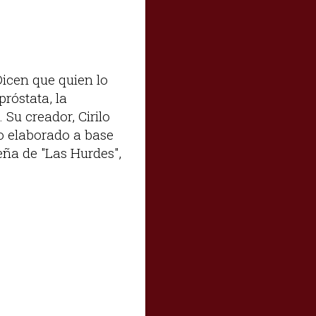
Dicen que quien lo
próstata, la
Su creador, Cirilo
o elaborado a base
meña de "Las Hurdes",