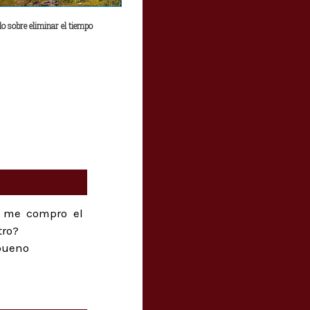
lo sobre eliminar el tiempo
y me compro el
tro?
 bueno