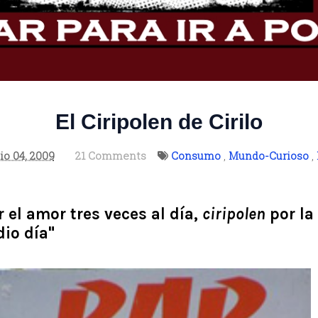
El Ciripolen de Cirilo
io 04, 2009
21 Comments
Consumo
,
Mundo-Curioso
,
r el amor tres veces al día,
ciripolen
por la
io día"