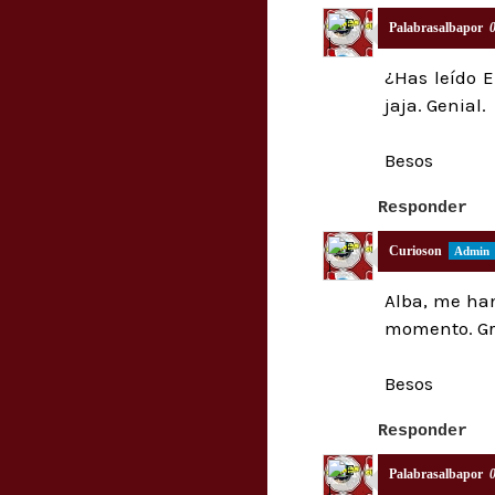
Palabrasalbapor
¿Has leído 
jaja. Genial.
Besos
Responder
Curioson
Alba, me han
momento. Gra
Besos
Responder
Palabrasalbapor