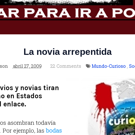
La novia arrepentida
oson
abril 27, 2009
22 Comments
Mundo-Curioso
,
So
ios y novias tiran
ño en Estados
 enlace.
nos asombran todavía
 Por ejemplo, las
bodas