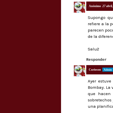
Anónimo
27 abril
Supongo que
refiere a la
parecen poco
de la difere
Salu2
Responder
Curioson
Ayer estuve
Bombay. La v
que hacen e
sobretechos 
una planific