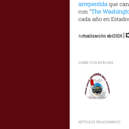
arrepentida
que canc
con "
The Washingto
cada año en Estados
|

A
ctualización abr2026
SOBRE ESTA BITÁCORA
ARTÍCULOS RELACIONADOS