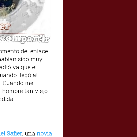
momento del enlace
 habían sido muy
vadió ya que el
uando llegó al
d. Cuando me
 hombre tan viejo.
ndida.
el Safier
, una
novia