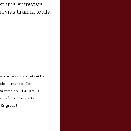
en una entrevista
ovias tiran la toalla
s curiosas y entretenidas.
todo el mundo. Con
 ha recibido +1.408.500
 andadura. Comparta,
Es gratis!