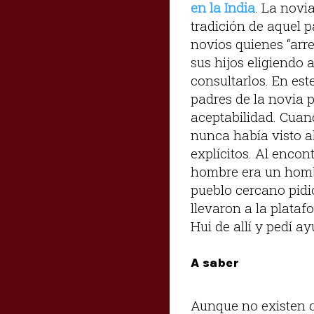
en la India
. La novi
tradición de aquel p
novios quienes “arr
sus hijos eligiendo 
consultarlos. En est
padres de la novia p
aceptabilidad. Cuan
nunca había visto a
explícitos. Al encon
hombre era un homb
pueblo cercano pidi
llevaron a la plata
Hui de allí y pedí a
A saber
Aunque no existen c