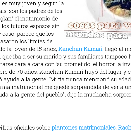
a es muy joven y según la
aís, son los padres de los
eglan” el matrimonio de
a los futuros esposos sin
e caso, parece que los
asaron los límites de
do la joven de 15 años,
Kanchan Kumari
, llegó al 
l que iba a ser su marido y sus familiares tampoco
trarse cara a cara con ’su prometido’ el horror la in
re de 70 años. Kanchan Kumari huyó del lugar y c
ó ayuda a la gente. “Mi tía nunca mencionó su eda
forma matrimonial me quedé sorprendida de ver a un
yuda a la gente del pueblo”, dijo la muchacha sorpre
ifras oficiales sobre
plantones matrimoniales
,
Rach