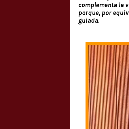
complementa la vi
porque, por equiv
guiada.