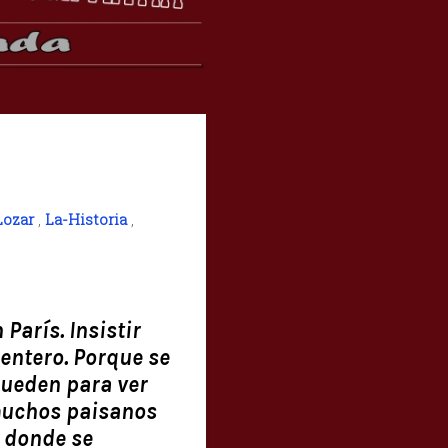
Lozar
,
La-Historia
,
París. Insistir
entero. Porque se
pueden para ver
 muchos paisanos
, donde se