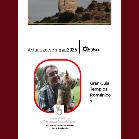
|
💥
Actualización
mar2026
505
👀
Gran Guía
Templos
Románico
s