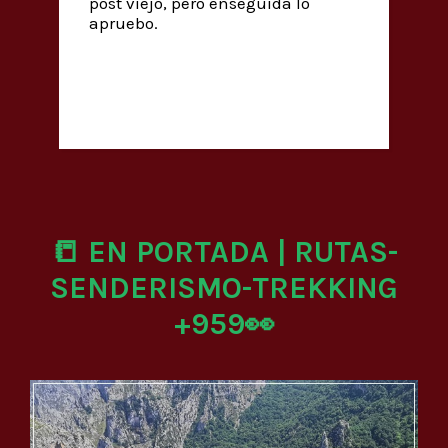
post viejo, pero enseguida lo
apruebo.
📒 EN PORTADA | RUTAS-
SENDERISMO-TREKKING
+959👀