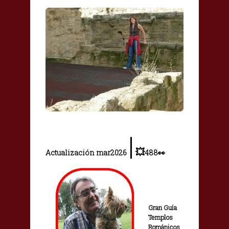
|
💥
Actualización
mar2026
488
👀
Gran Guía
Templos
Románicos