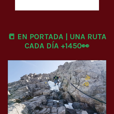
📒 EN PORTADA | UNA RUTA
CADA DÍA +1450👀