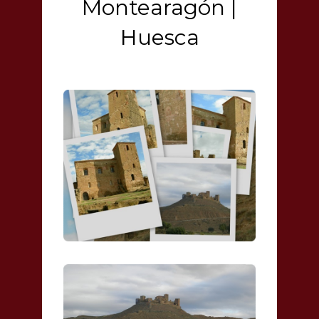
Montearagón |
Huesca