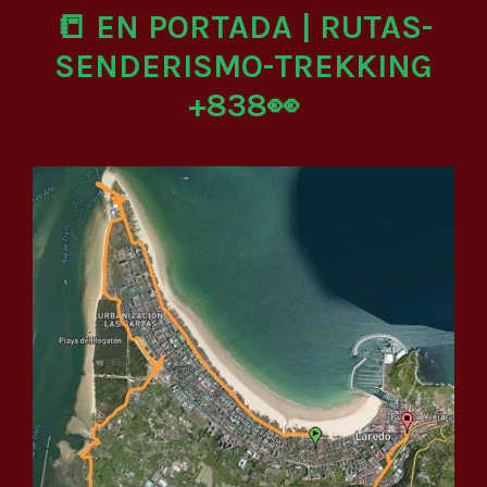
📒 EN PORTADA | RUTAS-
SENDERISMO-TREKKING
+838👀