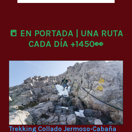
📒 EN PORTADA | UNA RUTA
CADA DÍA +1450👀
Trekking Collado Jermoso-Cabaña