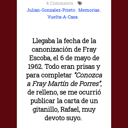
4 Comments
Julian-Gonzalez-Prieto
,
Memorias
,
Vuelta-A-Casa
Llegaba la fecha de la
canonización de Fray
Escoba, el 6 de mayo de
1962. Todo eran prisas y
para completar
“Conozca
a Fray Martín de Porres”
,
de relleno, se me ocurrió
publicar la carta de un
gitanillo, Rafael, muy
devoto suyo.