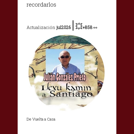
recordarlos
|
💥
Actualización
jul2026
+858
👀
De Vuelta a Casa