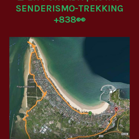
SENDERISMO-TREKKING
+838👀