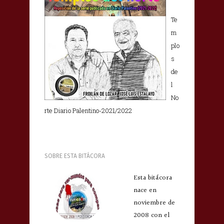
Te
m
plo
s
de
l
No
rte Diario Palentino-2021/2022
SOBRE ESTA BITÁCORA
Esta bitácora
nace en
noviembre de
2008 con el