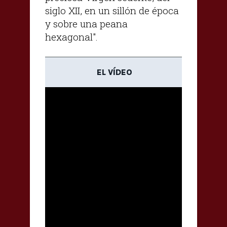
siglo XII, en un sillón de época
y sobre una peana
hexagonal".
EL VÍDEO