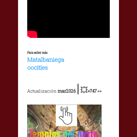
Para saber más
Matalbaniega
oocities
|
💥
Actualización
mar2026
+747
👀