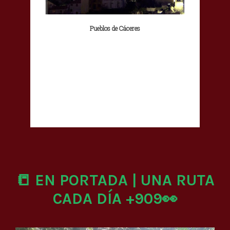
Pueblos de Cáceres
📒 EN PORTADA | UNA RUTA
CADA DÍA +909👀