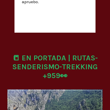
apruebo.
📒 EN PORTADA | RUTAS-
SENDERISMO-TREKKING
+959👀