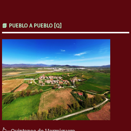
📗 PUEBLO A PUEBLO [Q]
👆—Quintanas de Hormiguera