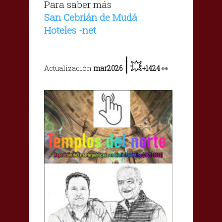
Para saber más
San Cebrián de Mudá
Hoteles -net
|
💥
Actualización
mar2026
+1424
👀