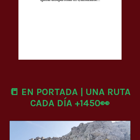
📒 EN PORTADA | UNA RUTA
CADA DÍA +1450👀