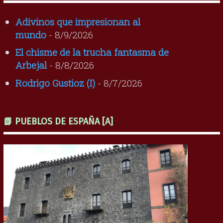
Adivinos que impresionan al
mundo
- 8/9/2026
El chisme de la trucha fantasma de
Arbejal
- 8/8/2026
Rodrigo Gustioz (I)
- 8/7/2026
📗 PUEBLOS DE ESPAÑA [A]