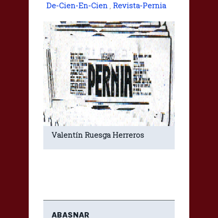
De-Cien-En-Cien
,
Revista-Pernia
Valentín Ruesga Herreros
ABASNAR