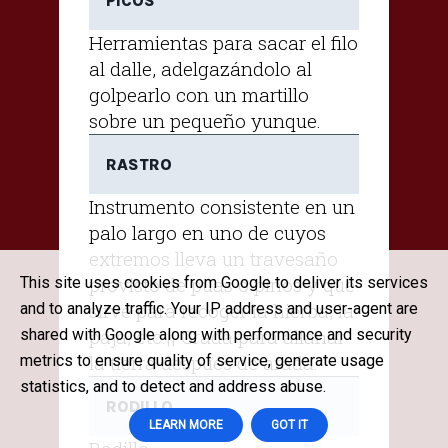
PICOS
Herramientas para sacar el filo
al dalle, adelgazándolo al
golpearlo con un martillo
sobre un pequeño yunque.
RASTRO
Instrumento consistente en un
palo largo en uno de cuyos
extremos lleva un travesaño
provisto de púas o pinos y que
This site uses cookies from Google to deliver its services
sirve para recoger la hierba, la
and to analyze traffic. Your IP address and user-agent are
paja, etc.|| Grada para allanar
shared with Google along with performance and security
la tierra después de arada.
metrics to ensure quality of service, generate usage
statistics, and to detect and address abuse.
RODILLO
LEARN MORE
GOT IT