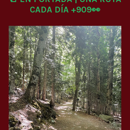
CADA DÍA +909👀