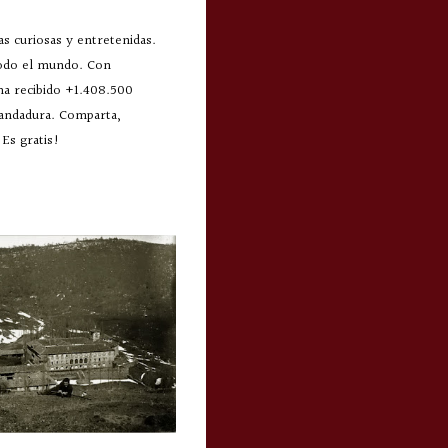
s curiosas y entretenidas.
todo el mundo. Con
 ha recibido +1.408.500
 andadura. Comparta,
Es gratis!