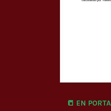
📒 EN PORT