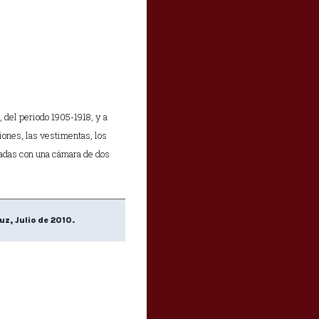
 del periodo 1905-1918, y a
iones, las vestimentas, los
zadas con una cámara de dos
uz, Julio de 2010.