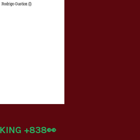
Rodrigo Gustioz (I)
KING +838👀