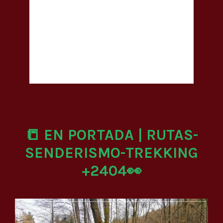
📒 EN PORTADA | RUTAS-
SENDERISMO-TREKKING
+2404👀