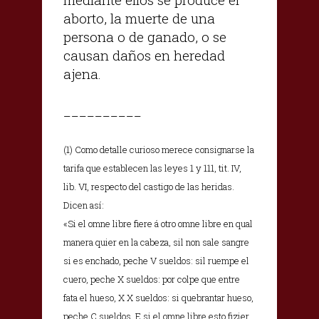
aborto, la muerte de una
persona o de ganado, o se
causan daños en heredad
ajena.
__________
(1) Como detalle curioso merece consignarse la
tarifa que establecen las leyes 1 y 111, tit. IV,
lib. VI, respecto del castigo de las heridas.
Dicen así:
«Si el omne libre fiere á otro omne libre en qual
manera quier en la cabeza, sil non sale sangre
si es enchado, peche V sueldos: sil ruempe el
cuero, peche X sueldos: por colpe que entre
fata el hueso, X X sueldos: si quebrantar hueso,
peche C sueldos. E si el omne libre esto fizier