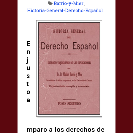
Barrio-y-Mier
,
Historia-General-Derecho-Español
E
n
j
u
s
t
o
a
mparo a los derechos de