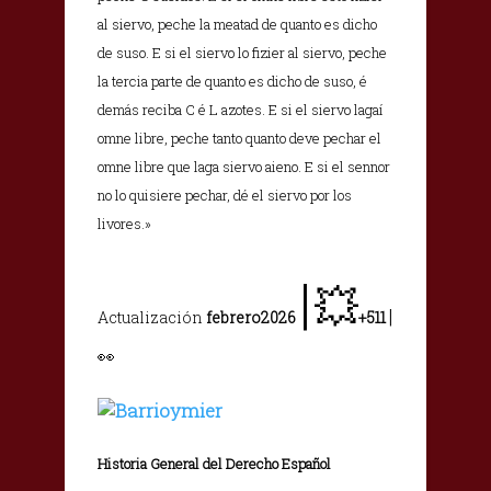
al siervo, peche la meatad de quanto es dicho
de suso. E si el siervo lo fizier al siervo, peche
la tercia parte de quanto es dicho de suso, é
demás reciba C é L azotes. E si el siervo lagaí
omne libre, peche tanto quanto deve pechar el
omne libre que laga siervo aieno. E si el sennor
no lo quisiere pechar, dé el siervo por los
livores.»
|
💥
|
Actualización
febrero2026
+511
👀
Historia General del Derecho Español