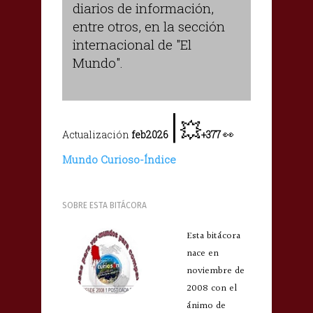
diarios de información,
entre otros, en la sección
internacional de "El
Mundo".
|
💥
👀
Actualización
feb2026
+377
Mundo Curioso-Índice
SOBRE ESTA BITÁCORA
Esta bitácora
nace en
noviembre de
2008 con el
ánimo de