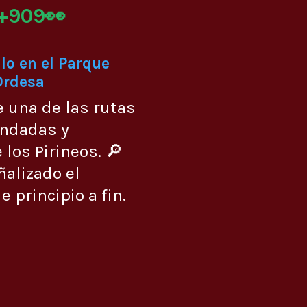
+909👀
lo en el Parque
Ordesa
e una de las rutas
ndadas y
 los Pirineos. 🔎
ñalizado el
 principio a fin.