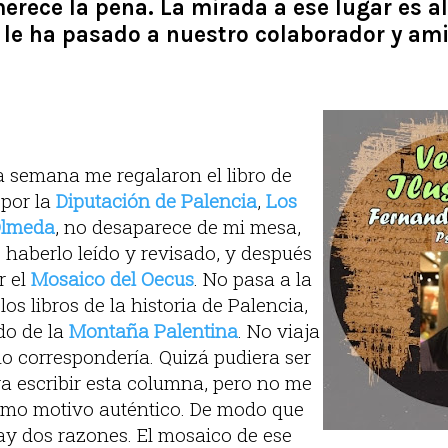
rece la pena. La mirada a ese lugar es a
le ha pasado a nuestro colaborador y am
a semana me regalaron el libro de
 por la
Diputación de Palencia
,
Los
Olmeda
, no desaparece de mi mesa,
 haberlo leído y revisado, y después
r el
Mosaico del Oecus
. No pasa a la
 los libros de la historia de Palencia,
odo de la
Montaña Palentina
. No viaja
mo correspondería. Quizá pudiera ser
a escribir esta columna, pero no me
mo motivo auténtico. De modo que
ay dos razones. El mosaico de ese