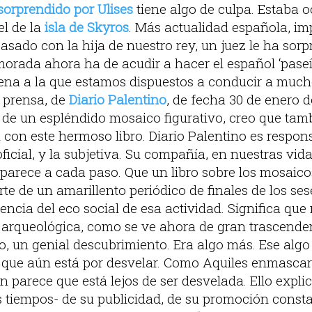
sorprendido por Ulises
tiene algo de culpa. Estaba oc
el de la
isla de Skyros
. Más actualidad española, im
casado con la hija de nuestro rey, un juez le ha sor
morada ahora ha de acudir a hacer el español ‘paseíll
pena a la que estamos dispuestos a conducir a much
e prensa, de
Diario Palentino
, de fecha 30 de enero 
n de un espléndido mosaico figurativo, creo que tam
n con este hermoso libro. Diario Palentino es resp
 oficial, y la subjetiva. Su compañía, en nuestras vid
 aparece a cada paso. Que un libro sobre los mosaic
te de un amarillento periódico de finales de los ses
encia del eco social de esa actividad. Significa qu
 arqueológica, como se ve ahora de gran trascenden
o, un genial descubrimiento. Era algo más. Ese alg
que aún está por desvelar. Como Aquiles enmascara
 parece que está lejos de ser desvelada. Ello explica
 tiempos- de su publicidad, de su promoción consta