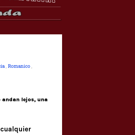
ia
,
Romanico
,
 andan lejos, una
 cualquier