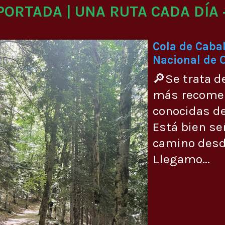
 PORTADA | UNA RUTA CADA DÍA 
Cola de Cabal
Nacional de 
🔎Se trata d
más recome
conocidas de
Está bien se
camino desde
Llegamo...