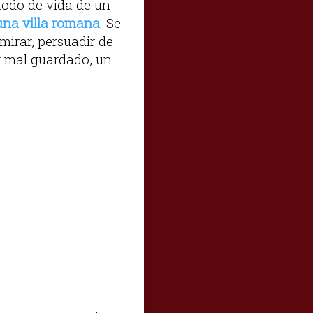
modo de vida de un
una villa romana
. Se
mirar, persuadir de
y mal guardado, un