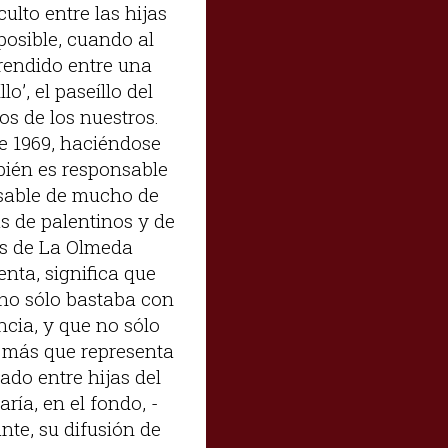
ulto entre las hijas
posible, cuando al
prendido entre una
o’, el paseíllo del
os de los nuestros.
de 1969, haciéndose
bién es responsable
onsable de mucho de
as de palentinos y de
os de La Olmeda
enta, significa que
e no sólo bastaba con
cia, y que no sólo
o más que representa
do entre hijas del
ría, en el fondo, -
nte, su difusión de