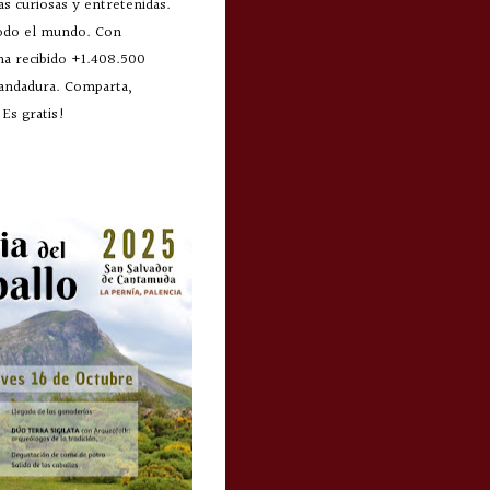
s curiosas y entretenidas.
todo el mundo. Con
 ha recibido +1.408.500
 andadura. Comparta,
Es gratis!