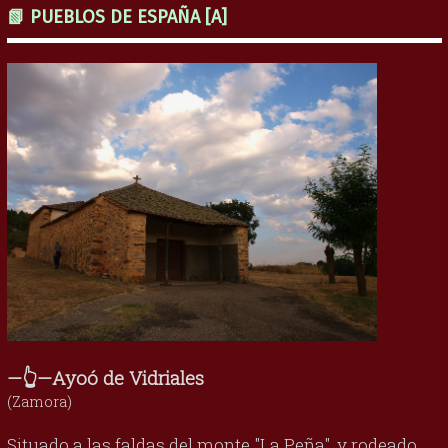
📗 PUEBLOS DE ESPAÑA [A]
—👆—Ayoó de Vidriales
(Zamora)
Situado a las faldas del monte "La Peña", y rodeado