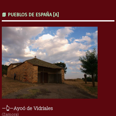
📗 PUEBLOS DE ESPAÑA [A]
—👆—Ayoó de Vidriales
(Zamora)