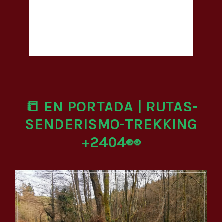
📒 EN PORTADA | RUTAS-
SENDERISMO-TREKKING
+2404👀