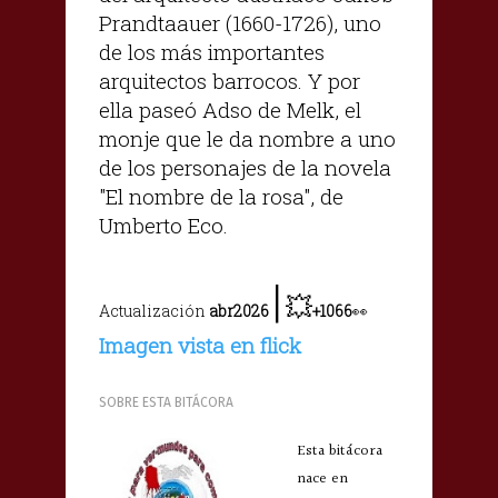
Prandtaauer (1660-1726), uno
de los más importantes
arquitectos barrocos. Y por
ella paseó Adso de Melk, el
monje que le da nombre a uno
de los personajes de la novela
"El nombre de la rosa", de
Umberto Eco.
|
💥
Actualización
abr2026
+1066
👀
Imagen vista en flick
SOBRE ESTA BITÁCORA
Esta bitácora
nace en