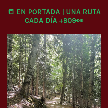
📒 EN PORTADA | UNA RUTA
CADA DÍA +909👀