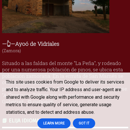
—👆—Ayoó de Vidriales
(Zamora)
Situado a las faldas del monte "La Peña", y rodeado
por una numerosa población de pinos, se ubica esta
población zamorana. En la ermita de San Mamés se
conserva un interesante conjunto de exvotos tanto
This site uses cookies from Google to deliver its services
pintados como de cera. En la inscripción puede leerse:
and to analyze traffic. Your IP address and user-agent are
“A Francisco Tábara y a su mujer Francisca
shared with Google along with performance and security
Gutiérrez... © curioson
metrics to ensure quality of service, generate usage
statistics, and to detect and address abuse.
📗 ELIJA IDIOMA
LEARN MORE
GOT IT