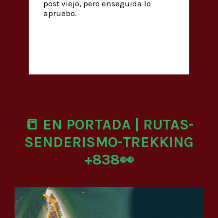
post viejo, pero enseguida lo
apruebo.
📒 EN PORTADA | RUTAS-
SENDERISMO-TREKKING
+838👀