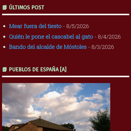
📗 ÚLTIMOS POST
Mear fuera del tiesto
- 8/5/2026
Quién le pone el cascabel al gato
- 8/4/2026
Bando del alcalde de Móstoles
- 8/3/2026
📗 PUEBLOS DE ESPAÑA [A]