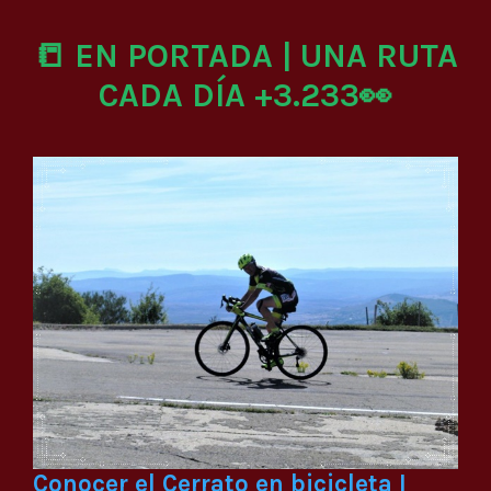
📒 EN PORTADA | UNA RUTA
CADA DÍA +3.233👀
Conocer el Cerrato en bicicleta I