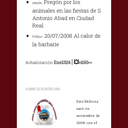
Pregón por los
Asanda.-
animales en las fiestas de S.
Antonio Abad en Ciudad
Real.
20/07/2008 Al calor de
Público:-
la barbarie
|
💥
Actualización
Ene2026
+1150
👀
SOBRE ESTA BITÁCORA
Esta bitácora
nace en
noviembre de
2008 con el