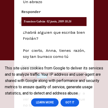
Un abrazo
Responder
Francisco Galván
02 junio, 2009 18:26
¿habrá alguien que escriba bien
Froilán?
Por cierto, Anna, tienes razón,
soy tan burraco como tú
Responder
This site uses cookies from Google to deliver its services
and to analyze traffic. Your IP address and user-agent are
Curioson
02 junio, 2009 18:44
shared with Google along with performance and security
Jodío Paco, ¿estabas scondio?
metrics to ensure quality of service, generate usage
Está animado el debate. Voy a
statistics, and to detect and address abuse.
ver cómo te fue en la feria, que
LEARN MORE
GOT IT
no lo he visto todavía.