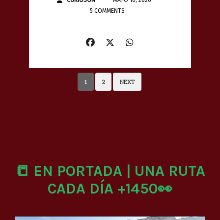
5 COMMENTS
1
2
NEXT
📒 EN PORTADA | UNA RUTA
CADA DÍA +1450👀