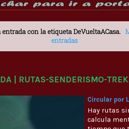
entrada con la etiqueta
DeVueltaACasa
.
M
entradas
ADA | RUTAS-SENDERISMO-TREK
Circular por 
Hay rutas si
calcula men
tiempo que t