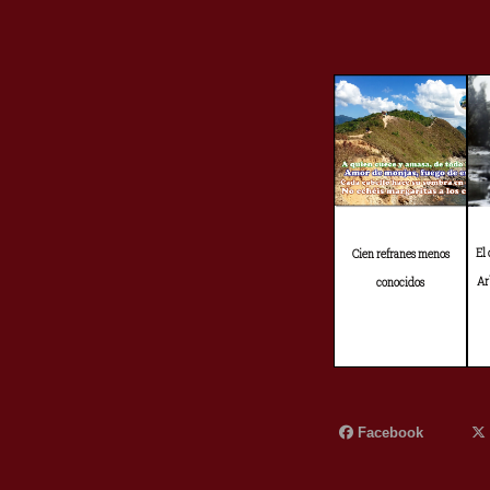
El
Cien refranes menos
Ar
conocidos
Facebook