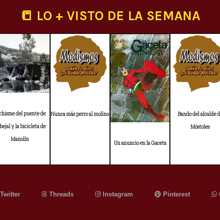
📒 LO + VISTO DE LA SEMANA
 chisme del puente de
Nunca más perro al molino
Bando del alcalde 
bejal y la bicicleta de
Móstoles
Manolín
Un anuncio en la Gaceta
Twitter
Threads
Instagram
Pinterest