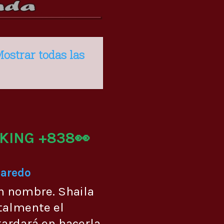
ostrar todas las
KING +838👀
Laredo
n nombre. Shaila
talmente el
ardará en hacerla