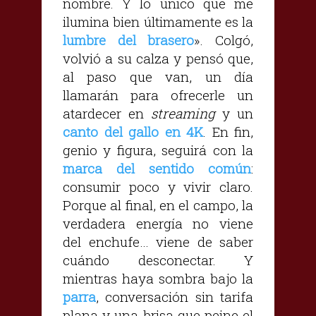
nombre. Y lo único que me
ilumina bien últimamente es la
lumbre del brasero
». Colgó,
volvió a su calza y pensó que,
al paso que van, un día
llamarán para ofrecerle un
atardecer en
streaming
y un
canto del gallo en 4K
. En fin,
genio y figura, seguirá con la
marca del sentido común
:
consumir poco y vivir claro.
Porque al final, en el campo, la
verdadera energía no viene
del enchufe… viene de saber
cuándo desconectar. Y
mientras haya sombra bajo la
parra
, conversación sin tarifa
plana y una brisa que peine el