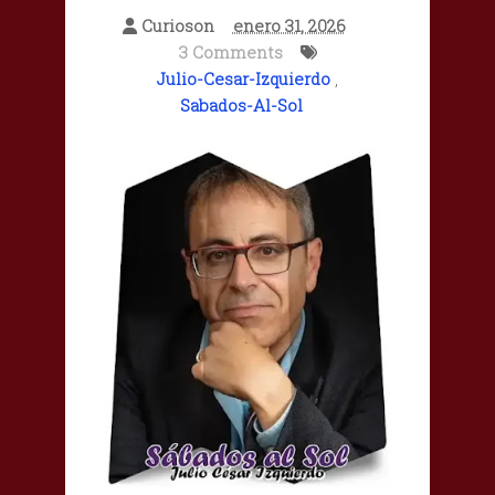
Curioson
enero 31, 2026
3 Comments
Julio-Cesar-Izquierdo
,
Sabados-Al-Sol