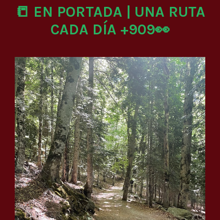
📒 EN PORTADA | UNA RUTA
CADA DÍA +909👀