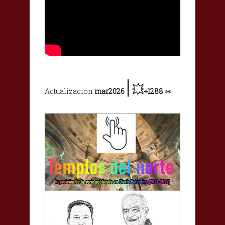
|
💥
Actualización
mar2026
+1288
👀