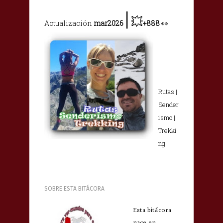
|
💥
Actualización
mar2026
+888
👀
Rutas |
Sender
ismo |
Trekki
ng
SOBRE ESTA BITÁCORA
Esta bitácora
nace en