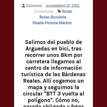
Curioson
noviembre 20, 2021
1 Comment
Rutas
,
Rutas-Bicicleta
,
Shaila-Pereira-Machio
Salimos del pueblo de
Arguedas en bici, tras
recorrer unos 8km por
carretera llegamos al
centro de información
turística de las Bárdenas
Reales. Allí cogemos un
mapa y seguimos la
circular "BTT 3 vuelta al
polígono". Cómo no,
parada obligada y fotos