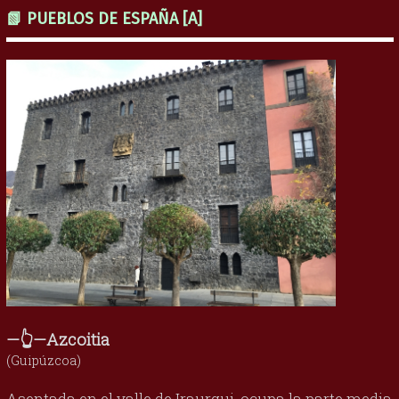
📗 PUEBLOS DE ESPAÑA [A]
—👆—Azcoitia
(Guipúzcoa)
Asentada en el valle de Iraurgui, ocupa la parte media