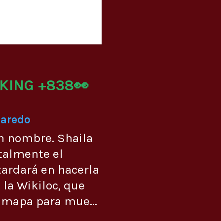
KING +838👀
Laredo
n nombre. Shaila
talmente el
ardará en hacerla
 la Wikiloc, que
 mapa para mue...