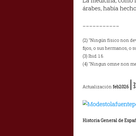
La medicina, como l
árabes, había hecho
___________
(2) "Ningún físico non de
fijos, o sus hermanos, o sus
(3) Ibid. 1.6.
(4) "Ningun omne non meta
|
Actualización
feb2026
Historia General de Espa