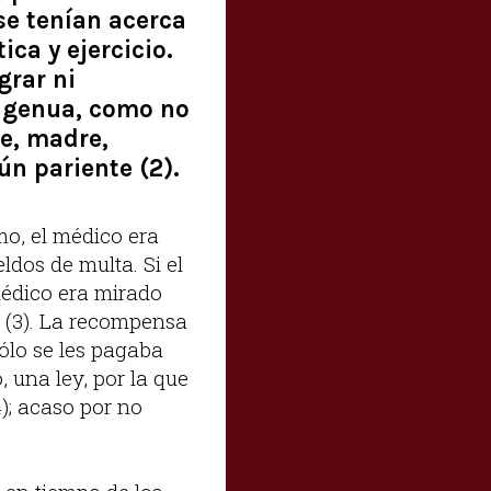
se tenían acerca
ica y ejercicio.
grar ni
ingenua, como no
re, madre,
ún pariente (2).
mo, el médico era
dos de multa. Si el
édico era mirado
o (3). La recompensa
sólo se les pagaba
 una ley, por la que
); acaso por no