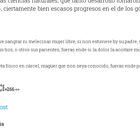
as ciencias naturales, que tanto desarrollo tomaron
, ciertamente bien escasos progresos en el de los g
ve sangrar ni melecinar mujer libre, si non estuviere hy su padre, 
 tios, o otros sus parientes, fueras ende si la dolor la acoitare mucho.
 físico en cárcel, magüer que non seya conocido, fueras ende por 
💥
+266
👀
ña