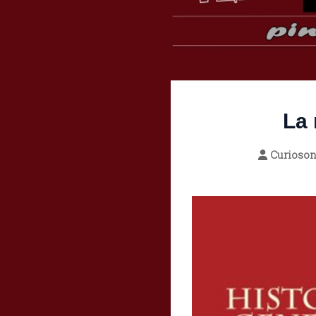
La 
Curioso