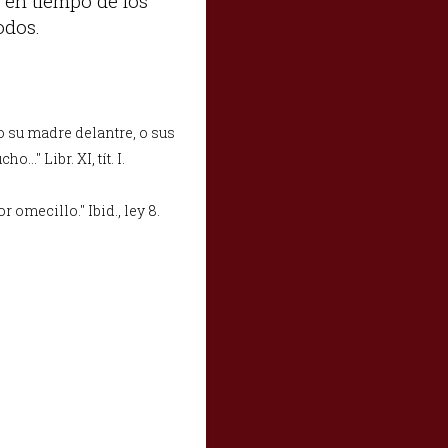
 en tiempo de los
odos.
o su madre delantre, o sus
.." Libr. XI, tít. I.
omecillo." Ibid., ley 8.