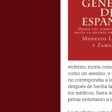
enfermo moría como
como un asesino, y 
no correspondía a la
después de hecha la 
los médicos, fuera d
privar entretanto a 