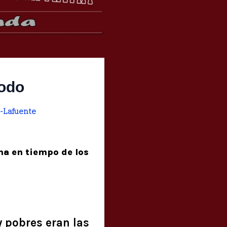
godo
-Lafuente
na en tiempo de los
y pobres eran las