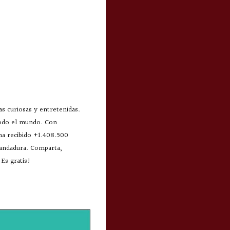
s curiosas y entretenidas.
todo el mundo. Con
 ha recibido +1.408.500
 andadura. Comparta,
Es gratis!