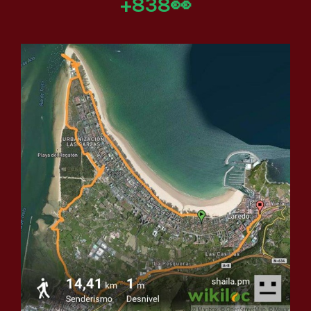
+838👀