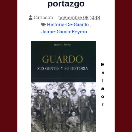
portazgo
Curioson
noviembre 08, 2018
Historia-De-Guardo
,
Jaime-Garcia-Reyero
E
n
l
a
e
r