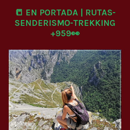
📒 EN PORTADA | RUTAS-
SENDERISMO-TREKKING
+959👀