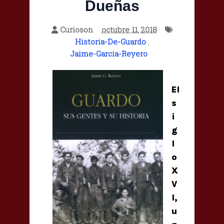
Dueñas
Curioson
octubre 11, 2018
Historia-De-Guardo
,
Jaime-Garcia-Reyero
El
s
i
g
l
o
X
V
I,
u