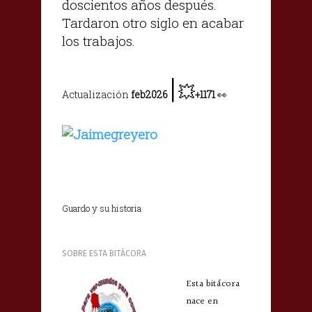
doscientos años después.
Tardaron otro siglo en acabar
los trabajos.
|
💥
Actualización
feb2026
+1171
👀
Guardo y su historia
SOBRE ESTA BITÁCORA
Esta bitácora
nace en