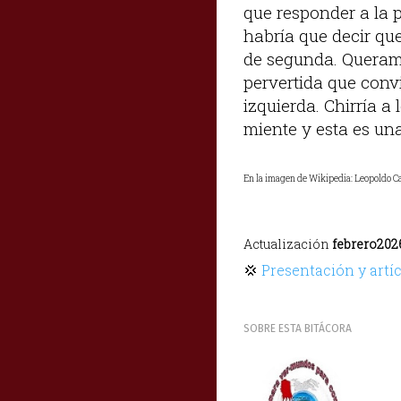
que responder a la p
habría que decir qu
de segunda. Queram
pervertida que conv
izquierda. Chirría a 
miente y esta es un
En la imagen de Wikipedia: Leopoldo Cal
Actualización
febrero202
💢
Presentación y artí
SOBRE ESTA BITÁCORA