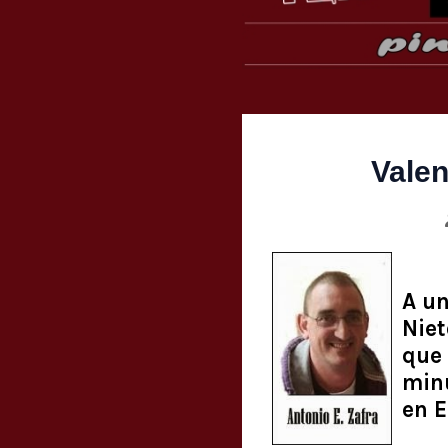
Valen
A un
Niet
que 
minu
en E