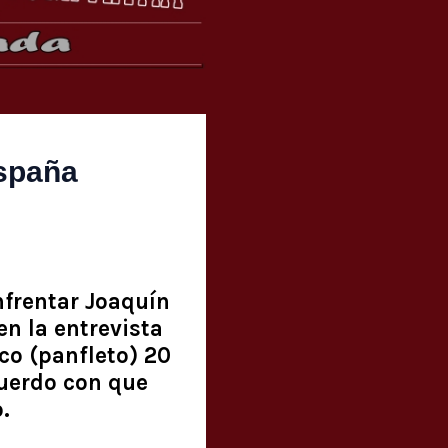
España
nfrentar Joaquín
en la entrevista
co (panfleto) 20
cuerdo con que
.