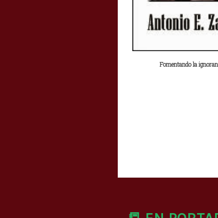
Fomentando la ignoran
📒 EN PORTA