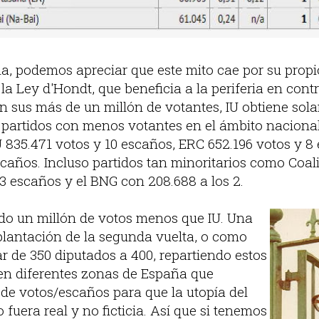
la, podemos apreciar que este mito cae por su propio
la Ley d'Hondt, que beneficia a la periferia en contr
n sus más de un millón de votantes, IU obtiene sola
 partidos con menos votantes en el ámbito nacional
 835.471 votos y 10 escaños, ERC 652.196 votos y 
scaños. Incluso partidos tan minoritarios como Coal
 3 escaños y el BNG con 208.688 a los 2.
ndo un millón de votos menos que IU. Una
mplantación de la segunda vuelta, o como
ar de 350 diputados a 400, repartiendo estos
en diferentes zonas de España que
 de votos/escaños para que la utopía del
fuera real y no ficticia. Así que si tenemos