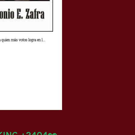
 quien más votos logra en l...
KING +2404👀