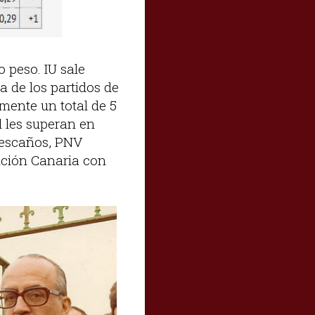
 peso. IU sale
a de los partidos de
mente un total de 5
 les superan en
8 escaños, PNV
ición Canaria con