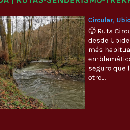
Circular, Ubi
🥵 Ruta Circ
desde Ubide 
más habitual
emblemático
seguro que 
otro...