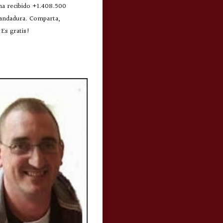
 ha recibido +1.408.500
 andadura. Comparta,
Es gratis!