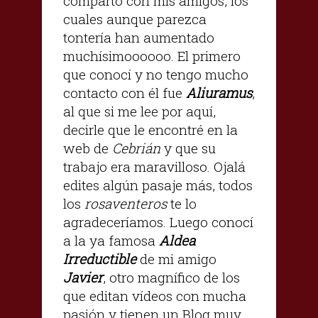
comparto con mis amigos, los
cuales aunque parezca
tontería han aumentado
muchísimoooooo. El primero
que conocí y no tengo mucho
contacto con él fue
Aliuramus
,
al que si me lee por aquí,
decirle que le encontré en la
web de
Cebrián
y que su
trabajo era maravilloso. Ojalá
edites algún pasaje más, todos
los
rosaventeros
te lo
agradeceríamos. Luego conocí
a la ya famosa
Aldea
Irreductible
de mi amigo
Javier
, otro magnífico de los
que editan vídeos con mucha
pasión y tienen un Blog muy