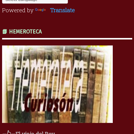
Powered by
Translate
📗 HEMEROTECA
—👆—El viaje del Rey