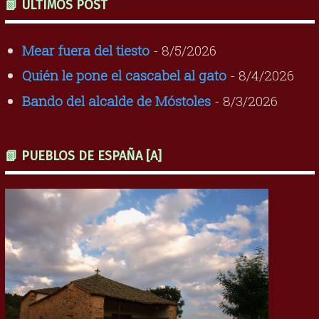
📗 ÚLTIMOS POST
Mear fuera del tiesto
- 8/5/2026
Quién le pone el cascabel al gato
- 8/4/2026
Bando del alcalde de Móstoles
- 8/3/2026
📗 PUEBLOS DE ESPAÑA [A]