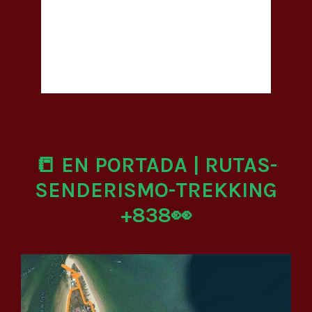
📒 EN PORTADA | RUTAS-
SENDERISMO-TREKKING
+838👀