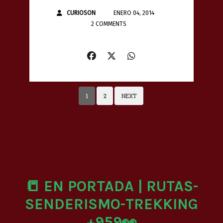
CURIOSON
ENERO 04, 2014
2 COMMENTS
1
2
NEXT
📒 EN PORTADA | RUTAS-
SENDERISMO-TREKKING
+959👀