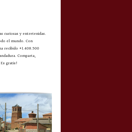
s curiosas y entretenidas.
todo el mundo. Con
 ha recibido +1.408.500
 andadura. Comparta,
Es gratis!