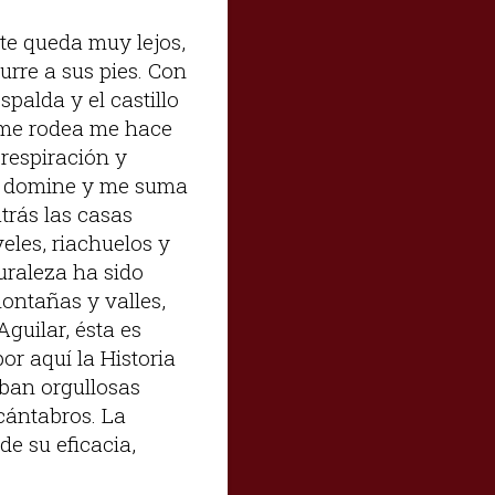
nte queda muy lejos,
urre a sus pies. Con
palda y el castillo
 me rodea me hace
 respiración y
me domine y me suma
atrás las casas
eles, riachuelos y
uraleza ha sido
ontañas y valles,
Aguilar, ésta es
or aquí la Historia
ban orgullosas
cántabros. La
e su eficacia,