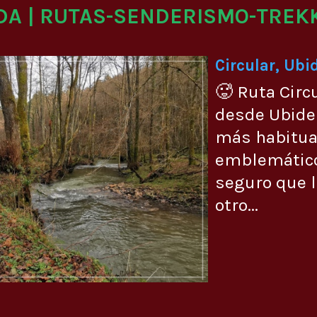
DA | RUTAS-SENDERISMO-TREK
Circular, Ubi
🥵 Ruta Circ
desde Ubide 
más habitual
emblemático
seguro que 
otro...