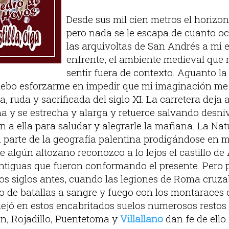
Desde sus mil cien metros el horizo
pero nada se le escapa de cuanto oc
las arquivoltas de San Andrés a mi es
enfrente, el ambiente medieval que
sentir fuera de contexto. Aguanto la
, debo esforzarme en impedir que mi imaginación 
, ruda y sacrificada del siglo XI. La carretera deja 
y se estrecha y alarga y retuerce salvando desniv
n a ella para saludar y alegrarle la mañana. La Nat
 parte de la geografía palentina prodigándose en m
e algún altozano reconozco a lo lejos el castillo de 
antiguas que fueron conformando el presente. Pero p
s siglos antes, cuando las legiones de Roma cruza
o de batallas a sangre y fuego con los montaraces 
ejó en estos encabritados suelos numerosos restos d
ión, Rojadillo, Puentetoma y
Villallano
dan fe de ello.