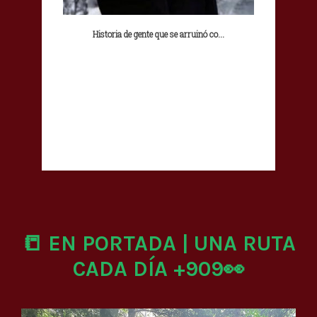
Historia de gente que se arruinó co...
📒 EN PORTADA | UNA RUTA
CADA DÍA +909👀