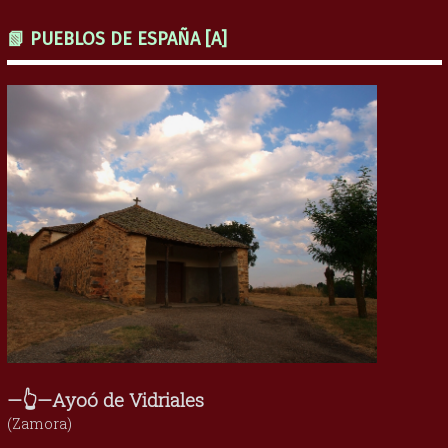
📗 PUEBLOS DE ESPAÑA [A]
—👆—Ayoó de Vidriales
(Zamora)