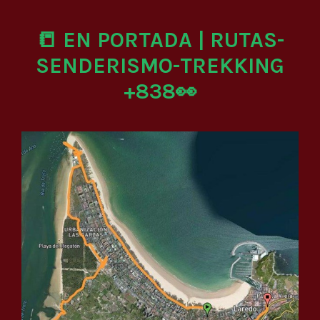
📒 EN PORTADA | RUTAS-
SENDERISMO-TREKKING
+838👀