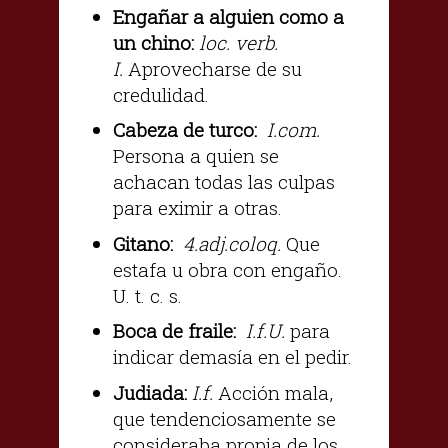
Engañar a alguien como a
un chino:
loc. verb.
I.
Aprovecharse de su
credulidad.
Cabeza de turco:
I.com.
Persona a quien se
achacan todas las culpas
para eximir a otras.
Gitano:
4.adj.coloq.
Que
estafa u obra con engaño.
U. t. c. s.
Boca de fraile:
I.f.U.
para
indicar demasía en el pedir.
Judiada:
I.f.
Acción mala,
que tendenciosamente se
consideraba propia de los