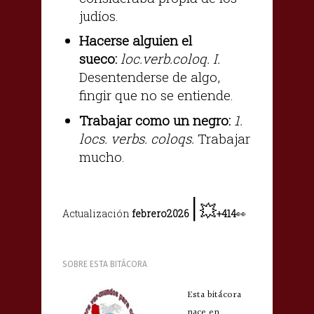
judíos.
Hacerse alguien el
sueco:
loc.verb.coloq. I.
Desentenderse de algo,
fingir que no se entiende.
Trabajar como un negro:
1.
locs. verbs. coloqs.
Trabajar
mucho.
|
💥
Actualización
febrero2026
+414
👀
SOBRE ESTA BITÁCORA
Esta bitácora
nace en